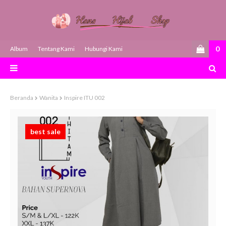
0
Album
Tentang Kami
Hubungi Kami
Beranda
Wanita
Inspire ITU 002
best sale