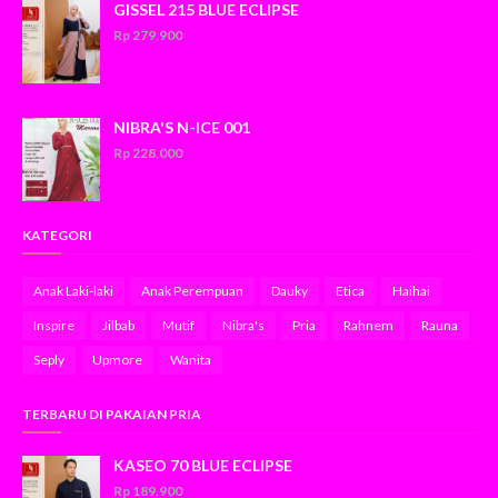
GISSEL 215 BLUE ECLIPSE
Rp 279,900
NIBRA'S N-ICE 001
Rp 228,000
KATEGORI
Anak Laki-laki
Anak Perempuan
Dauky
Etica
Haihai
Inspire
Jilbab
Mutif
Nibra's
Pria
Rahnem
Rauna
Seply
Upmore
Wanita
TERBARU DI PAKAIAN PRIA
KASEO 70 BLUE ECLIPSE
Rp 189,900