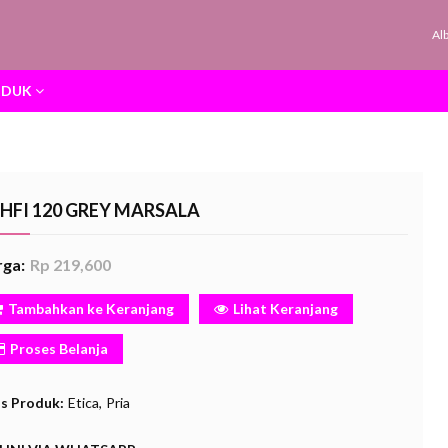
Al
ODUK
HFI 120 GREY MARSALA
ga:
Rp 219,600
Tambahkan ke Keranjang
Lihat Keranjang
Proses Belanja
is Produk:
Etica
Pria