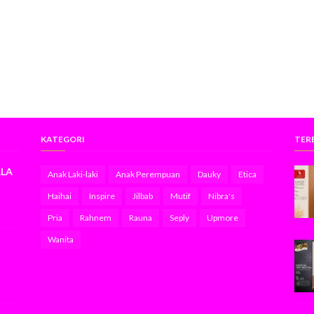
KATEGORI
TER
ALA
Anak Laki-laki
Anak Perempuan
Dauky
Etica
Haihai
Inspire
Jilbab
Mutif
Nibra's
Pria
Rahnem
Rauna
Seply
Upmore
Wanita