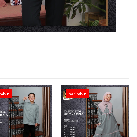
imbit
sarimbit