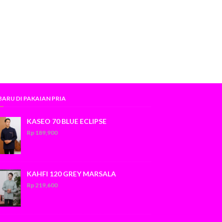
BARU DI PAKAIAN PRIA
KASEO 70 BLUE ECLIPSE
Rp 189,900
KAHFI 120 GREY MARSALA
Rp 219,600