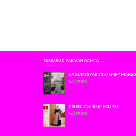
TERBARU DI PAKAIAN WANITA
KAGUMI SYAR'I 157 GREY MARS
Rp 479,900
GISSEL 215 BLUE ECLIPSE
Rp 279,900