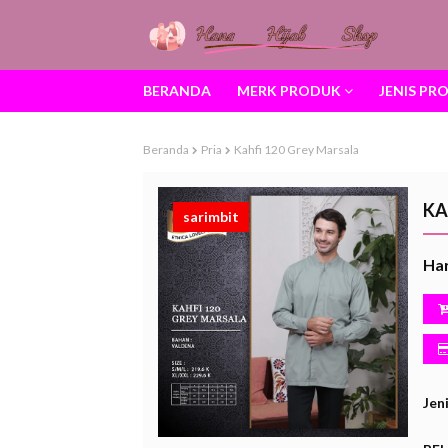
BERANDA
MERK PRODUK
JENIS PR
Beranda
Pria
Kahfi 120 Grey Marsala
KA
sarimbit
Har
Jen