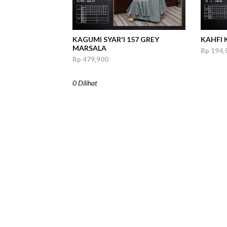
KAGUMI SYAR'I 157 GREY
KAHFI 
MARSALA
Rp 194,
Rp 479,900
0 Dilihat