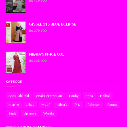
Rp 479,900
GISSEL 215 BLUE ECLIPSE
Rp 279,900
NIBRA'S N-ICE 001
Rp 228,000
KATEGORI
Anak Laki-laki
Anak Perempuan
Dauky
Etica
Haihai
Inspire
Jilbab
Mutif
Nibra's
Pria
Rahnem
Rauna
Seply
Upmore
Wanita