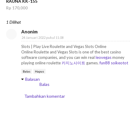
RAUNA KK-155
Rp 170,000
1 Dilihat
Anonim
24 Januari 2022 pukul 11.08
Slots | Play Live Roulette and Vegas Slots Online
Online Roulette and Vegas Slots is one of the best casino
software companies, and you can win real
leovegas
money
playing online roulette
카지노사이트
games.
fun88 soikeotot
Balas
Hapus
Balasan
Balas
Tambahkan komentar